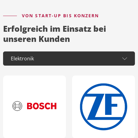
VON START-UP BIS KONZERN
Erfolgreich im Einsatz bei
unseren Kunden
Robert Bosch
ZF
GmbH
Friedrichshafen
Globaler
Führender
Technologiekon
Mobilitäts- und
zern
Antriebsspeziali
st
Entwicklungspa