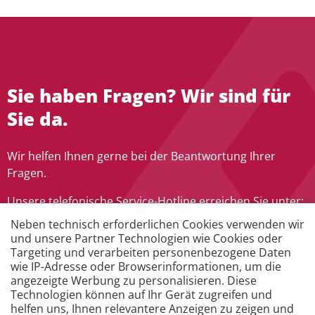
Sie haben Fragen? Wir sind für
Sie da.
Wir helfen Ihnen gerne bei der Beantwortung Ihrer
Fragen.
Unsere telefonische Service-Hotline erreichen Sie unter:
+49 451 930986-0
Neben technisch erforderlichen Cookies verwenden wir
und unsere Partner Technologien wie Cookies oder
Alternativ senden Sie uns Ihre Anfrage auch gern über
Targeting und verarbeiten personenbezogene Daten
unser Formular. Wir werden Sie schnellstmöglich mit
wie IP-Adresse oder Browserinformationen, um die
den gewünschten Informationen kontaktieren.
angezeigte Werbung zu personalisieren. Diese
Technologien können auf Ihr Gerät zugreifen und
helfen uns, Ihnen relevantere Anzeigen zu zeigen und