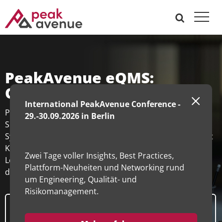
PeakAvenue eQMS:
Qualität neu definiert
International PeakAvenue Conference -
PeakAvenue verbindet Engineering, Qualität, Safety und
29.-30.09.2026 in Berlin
Supply Chain in einem enhanced Quality Management
System. Unser eQMS schafft digitale Transparenz, nutzt
KI für intelligente Prozesse und ermöglicht Closed
Zwei Tage voller Insights, Best Practices,
Loops, die Qualität kontinuierlich verbessern – entlang
Plattform-Neuheiten und Networking rund
des gesamten Produktlebenszyklus.
um Engineering, Qualität- und
Risikomanagement.
Unser Ansatz: enhanced Quality
Management