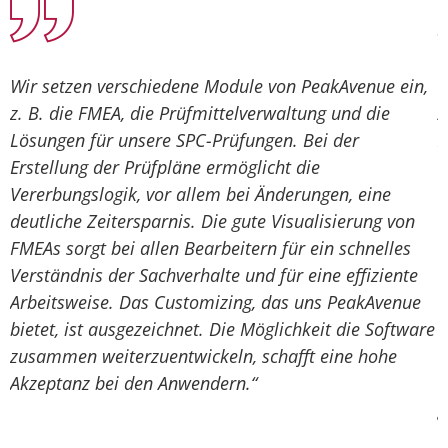
Wir setzen verschiedene Module von PeakAvenue ein,
D
W
W
M
z. B. die FMEA, die Prüfmittelverwaltung und die
A
i
T
L
Lösungen für unsere SPC-Prüfungen. Bei der
Z
D
a
P
Erstellung der Prüfpläne ermöglicht die
v
r
u
m
Vererbungslogik, vor allem bei Änderungen, eine
D
w
s
m
deutliche Zeitersparnis. Die gute Visualisierung von
n
b
u
u
FMEAs sorgt bei allen Bearbeitern für ein schnelles
s
T
S
Verständnis der Sachverhalte und für eine effiziente
U
h
i
P
Arbeitsweise. Das Customizing, das uns PeakAvenue
M
P
D
bietet, ist ausgezeichnet. Die Möglichkeit die Software
V
e
h
zusammen weiterzuentwickeln, schafft eine hohe
d
e
Akzeptanz bei den Anwendern.“
w
a
B
m
g
G