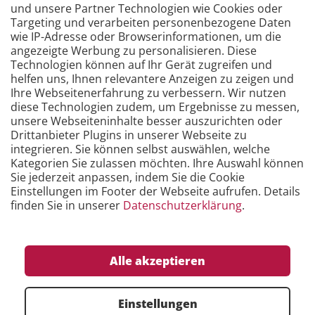
und unsere Partner Technologien wie Cookies oder
Wareneingang müssen keine Zeichnungen mehr
Targeting und verarbeiten personenbezogene Daten
gesucht und ausgedruckt werden, und gestempelt wird
wie IP-Adresse oder Browserinformationen, um die
jetzt automatisch, die Zeitersparnis beträgt bis zu 50
angezeigte Werbung zu personalisieren. Diese
Prozent. Es existiert eine Haupt-FMEA, die von den
Technologien können auf Ihr Gerät zugreifen und
Standorten nur noch adaptiert werden muss. Das führt
helfen uns, Ihnen relevantere Anzeigen zu zeigen und
Ihre Webseitenerfahrung zu verbessern. Wir nutzen
zu einer weiteren Kostenreduktion von bis zu 40
diese Technologien zudem, um Ergebnisse zu messen,
Prozent. Beim bisherigen Rollout wurden die kulturellen
unsere Webseiteninhalte besser auszurichten oder
Besonderheiten bewusst berücksichtigt. Die Vorteile der
Drittanbieter Plugins in unserer Webseite zu
Software überzeugten die Mitarbeiter und führten
integrieren. Sie können selbst auswählen, welche
schnell zu einer hohen Akzeptanz. Durch das
Kategorien Sie zulassen möchten. Ihre Auswahl können
Sie jederzeit anpassen, indem Sie die Cookie
einheitliche System wurde ein hohes Maß an
Einstellungen im Footer der Webseite aufrufen. Details
Transparenz geschaffen. Die Standorte können nun
finden Sie in unserer
Datenschutzerklärung
.
aufgrund der aktuellen und konsistenten
Datengrundlage selbst besser und schneller
entscheiden. Bereits jetzt sind an allen Standorten eine
Alle akzeptieren
deutliche Kostenreduktion und Effizienzsteigerung
erkennbar.
Einstellungen