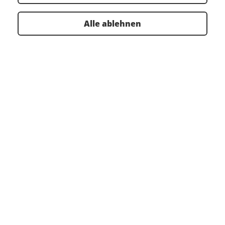
Dokument Herunterladen
(214.8 KiB)
Alle ablehnen
Zur Übersicht