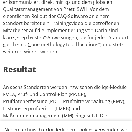
er kommuniziert direkt mir iqs und dem globalen
Qualitätsmanagement von Prettl SWH. Vor dem
eigentlichen Rollout der CAQ-Software an einem
Standort bereitet ein Trainingsvideo die betroffenen
Mitarbeiter auf die Implementierung vor. Darin sind
klare „step by step“-Anweisungen, die für jeden Standort
gleich sind („one methology to all locations“) und stets
weiterentwickelt werden.
Resultat
An sechs Standorten werden inzwischen die iqs-Module
FMEA, Prüf- und Control-Plan (PP/CP),
Prüfdatenerfassung (PDE), Prüfmittelverwaltung (PMV),
Erstmusterprüfbericht (EMPB) und
Maßnahmenmanagement (MM) eingesetzt. Die
Digitalisierung und Durchgängigkeit des Systems hat
den Papieraufwand bis zu 100 Prozent reduziert. Im
Neben technisch erforderlichen Cookies verwenden wir