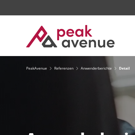
PeakAvenue
Referenzen
Anwenderberichte
Detail
Qualitätsmanagement / CAQ
PeakAvenue eQMS
Technologie
RAMS Management