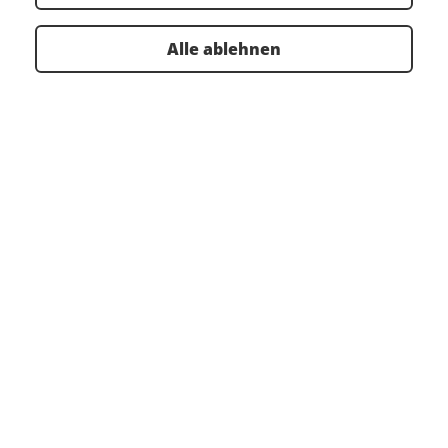
Alle ablehnen
Adresse
PeakAvenue GmbH
Maria-Goeppert-Str. 15
23562
Lübeck
+49 451 930986-0
info@peakavenue.com
Social Media
YouTube
LinkedIn