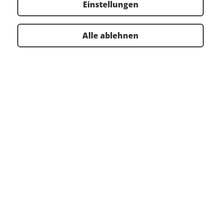
Einstellungen
Filter zurücksetzen
Alle ablehnen
RAMS
TOP VERANSTALTUNGEN
WEBINAR KALENDER