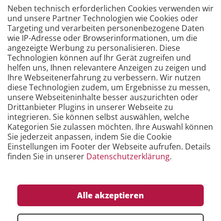
Neben technisch erforderlichen Cookies verwenden wir
und unsere Partner Technologien wie Cookies oder
Targeting und verarbeiten personenbezogene Daten
wie IP-Adresse oder Browserinformationen, um die
angezeigte Werbung zu personalisieren. Diese
Technologien können auf Ihr Gerät zugreifen und
helfen uns, Ihnen relevantere Anzeigen zu zeigen und
Unsere E-Learning Kurse
Ihre Webseitenerfahrung zu verbessern. Wir nutzen
diese Technologien zudem, um Ergebnisse zu messen,
Mit wenig Zeitaufwand die Grundlagen erlernen.
unsere Webseiteninhalte besser auszurichten oder
Wo und wann Sie wollen.
Drittanbieter Plugins in unserer Webseite zu
integrieren. Sie können selbst auswählen, welche
Kategorien Sie zulassen möchten. Ihre Auswahl können
Sie jederzeit anpassen, indem Sie die Cookie
Mehr erfahren …
Einstellungen im Footer der Webseite aufrufen. Details
finden Sie in unserer
Datenschutzerklärung
.
Alle akzeptieren
Wählen Sie einen Standort oder ein Produkt aus: