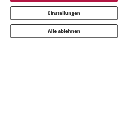
Wählen Sie einen Standort oder ein Produkt aus:
Einstellungen
Filter zurücksetzen
Alle ablehnen
Prüf- und Control-Plan
TOP VERANSTALTUNGEN
WEBINAR KALENDER