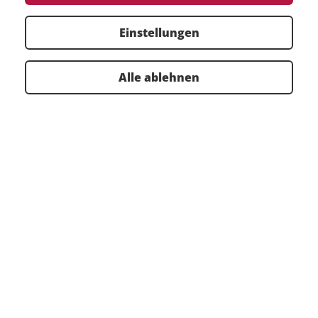
Wählen Sie einen Standort oder ein Produkt aus:
Einstellungen
Filter zurücksetzen
Alle ablehnen
MTTR
TOP VERANSTALTUNGEN
WEBINAR KALENDER