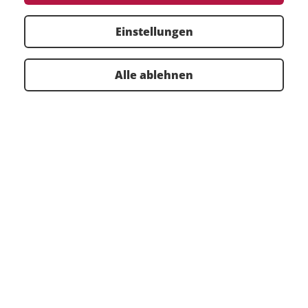
Wählen Sie einen Standort oder ein Produkt aus:
Einstellungen
Filter zurücksetzen
Alle ablehnen
Consultants
TOP VERANSTALTUNGEN
WEBINAR KALENDER