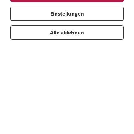
Wählen Sie einen Standort oder ein Produkt aus:
Einstellungen
Filter zurücksetzen
Alle ablehnen
Stuttgart
TOP VERANSTALTUNGEN
KALENDER