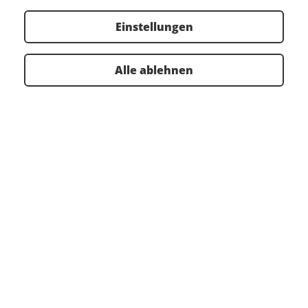
Mainstream UK Summit 2026
Einstellungen
Maintenance & Reliability neu denken
Alle ablehnen
Isograph, ein Unternehmen von PeakAvenue, ist in
diesem Jahr offizieller Partner des Mainstream UK
Summit.
Mehr erfahren ...