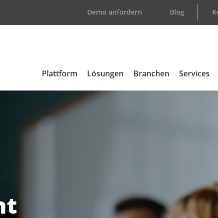
Demo anfordern
Blog
K
Plattform
Lösungen
Branchen
Services
Übersicht
Support
Automotive
Kundenlo
Medizintechnik
E-Learni
Elektronik
Consulti
ht
Aerospace & Defense
Certified