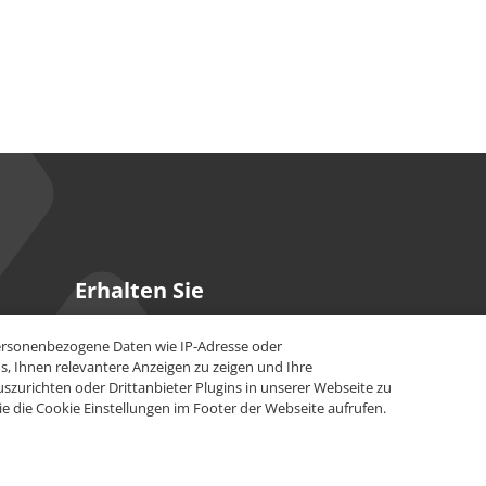
Erhalten Sie
unsere Updates
personenbezogene Daten wie IP-Adresse oder
, Ihnen relevantere Anzeigen zu zeigen und Ihre
Bleiben Sie stets informiert über unsere
zurichten oder Drittanbieter Plugins in unserer Webseite zu
neuesten Innovationen und Erfolgstipps.
e die Cookie Einstellungen im Footer der Webseite aufrufen.
Jetzt anmelden