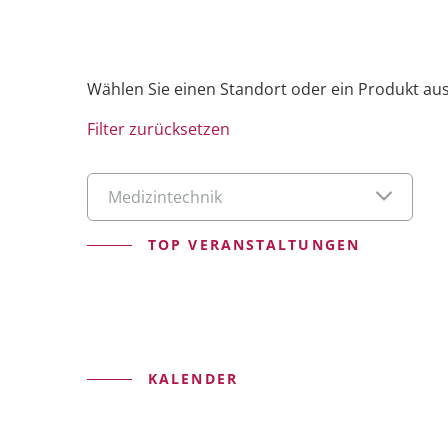
FMEA
Wählen Sie einen Standort oder ein Produkt aus
PeakAvenue FaultTree+
Filter zurücksetzen
PeakAvenue PPAP
Medizintechnik
TOP VERANSTALTUNGEN
PeakAvenue Documents
Alle Applikationen entdecken
KALENDER