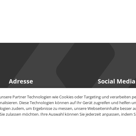
Adresse
Social Media
PeakAvenue GmbH
YouTube
unsere Partner Technologien wie Cookies oder Targeting und verarbeiten 
Maria-Goeppert-Str. 15
lisieren. Diese Technologien können auf Ihr Gerät zugreifen und helfen uns
23562
Lübeck
ogien zudem, um Ergebnisse zu messen, unsere Webseiteninhalte besser aus
LinkedIn
 Sie zulassen möchten. Ihre Auswahl können Sie jederzeit anpassen, indem Si
+49 451 930986-0
info@peakavenue.com