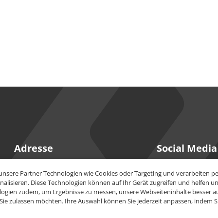
Adresse
Social Media
PeakAvenue GmbH
YouTube
unsere Partner Technologien wie Cookies oder Targeting und verarbeiten 
Maria-Goeppert-Str. 15
lisieren. Diese Technologien können auf Ihr Gerät zugreifen und helfen uns
23562
Lübeck
ogien zudem, um Ergebnisse zu messen, unsere Webseiteninhalte besser aus
LinkedIn
 Sie zulassen möchten. Ihre Auswahl können Sie jederzeit anpassen, indem Si
+49 451 930986-0