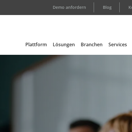
Demo anfordern
Blog
K
Plattform
Lösungen
Branchen
Services
Übersicht
Support
Automotive
Kundenlo
Medizintechnik
E-Learni
Elektronik
Consulti
Aerospace & Defense
Certified