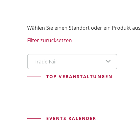
FMEA
Wählen Sie einen Standort oder ein Produkt aus
PeakAvenue FaultTree+
Filter zurücksetzen
PeakAvenue PPAP
Trade Fair
TOP VERANSTALTUNGEN
PeakAvenue Documents
Alle Applikationen entdecken
EVENTS KALENDER