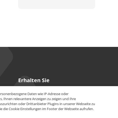
Erhalten Sie
unsere Updates
personenbezogene Daten wie IP-Adresse oder
, Ihnen relevantere Anzeigen zu zeigen und Ihre
Bleiben Sie stets informiert über unsere
zurichten oder Drittanbieter Plugins in unserer Webseite zu
neuesten Innovationen und Erfolgstipps.
e die Cookie Einstellungen im Footer der Webseite aufrufen.
Jetzt anmelden