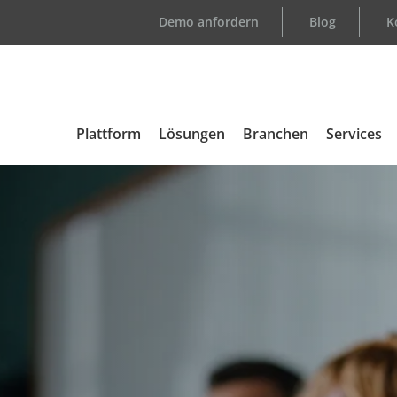
Demo anfordern
Blog
K
Plattform
Lösungen
Branchen
Services
Übersicht
Support
Automotive
Kundenlo
Medizintechnik
E-Learni
Elektronik
Consulti
Aerospace & Defense
Certified