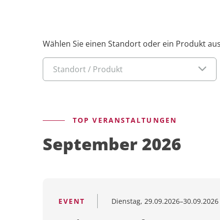
FMEA
Wählen Sie einen Standort oder ein Produkt aus
PeakAvenue FaultTree+
Standort / Produkt
PeakAvenue PPAP
TOP VERANSTALTUNGEN
PeakAvenue Documents
September 2026
Alle Applikationen entdecken
Dienstag, 29.09.2026–30.09.2026