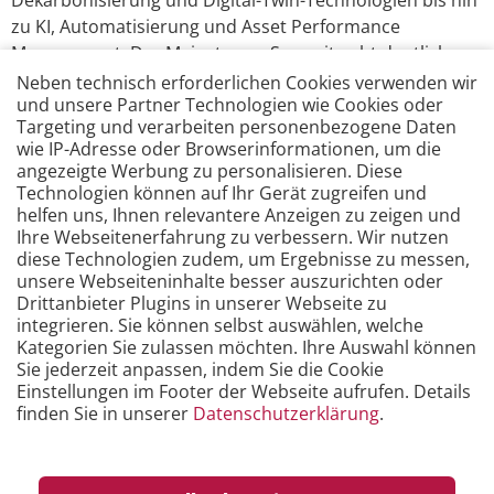
Dekarbonisierung und Digital-Twin-Technologien bis hin
zu KI, Automatisierung und Asset Performance
Management: Der Mainstream Summit geht deutlich
über das klassische Konferenzformat hinaus.
Neben technisch erforderlichen Cookies verwenden wir
und unsere Partner Technologien wie Cookies oder
Das erwartet Sie:
Targeting und verarbeiten personenbezogene Daten
wie IP-Adresse oder Browserinformationen, um die
Praxisnahe Fallstudien und Fachsessions
angezeigte Werbung zu personalisieren. Diese
Technologien können auf Ihr Gerät zugreifen und
Interaktive Tutorials
helfen uns, Ihnen relevantere Anzeigen zu zeigen und
Ihre Webseitenerfahrung zu verbessern. Wir nutzen
Eine Expo mit 25 Partnern
diese Technologien zudem, um Ergebnisse zu messen,
unsere Webseiteninhalte besser auszurichten oder
Und vieles mehr
Drittanbieter Plugins in unserer Webseite zu
integrieren. Sie können selbst auswählen, welche
Treffen Sie uns in Birmingham – wir freuen uns auf
Kategorien Sie zulassen möchten. Ihre Auswahl können
Sie jederzeit anpassen, indem Sie die Cookie
den Austausch mit Ihnen.
Einstellungen im Footer der Webseite aufrufen. Details
finden Sie in unserer
Datenschutzerklärung
.
Mehr erfahren