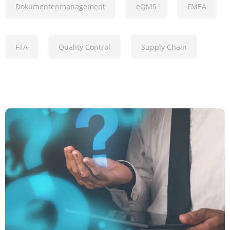
Dokumentenmanagement
eQMS
FMEA
FTA
Quality Control
Supply Chain