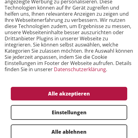
angezeigte Werbung zu personalisieren. Diese
Technologien können auf Ihr Gerät zugreifen und
helfen uns, Ihnen relevantere Anzeigen zu zeigen und
Ihre Webseitenerfahrung zu verbessern. Wir nutzen
diese Technologien zudem, um Ergebnisse zu messen,
Das Lastenheft als Erfolgsgarant im CAQ-
unsere Webseiteninhalte besser auszurichten oder
Projekt
Drittanbieter Plugins in unserer Webseite zu
integrieren. Sie können selbst auswählen, welche
Kategorien Sie zulassen möchten. Ihre Auswahl können
Die neue CAQ-Software, die speziell für Ihr Unternehmen
Sie jederzeit anpassen, indem Sie die Cookie
konfiguriert wurde, ist installiert und Sie möchten
Einstellungen im Footer der Webseite aufrufen. Details
endlich mit der Bedienung beginnen. Sie öffnen das
finden Sie in unserer
Datenschutzerklärung
.
Programm – und schon stoßen Sie auf die ersten
Hürden. Nichts ist so, wie es sein sollte und schon wird
aus der Software, die Zeit einsparen sollte, das
Alle akzeptieren
Gegenteil.
Einstellungen
Mehr erfahren ...
Alle ablehnen