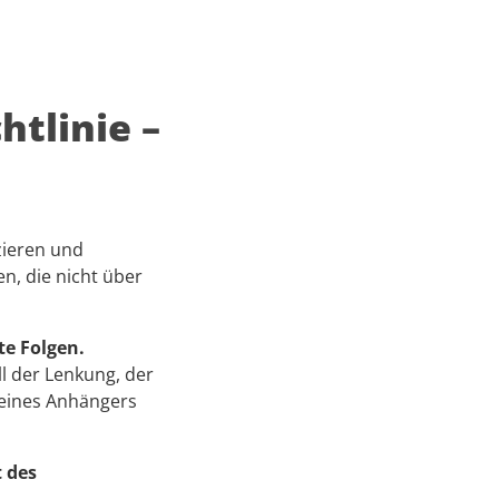
tlinie –
izieren und
n, die nicht über
te Folgen.
ll der Lenkung, der
n eines Anhängers
t des