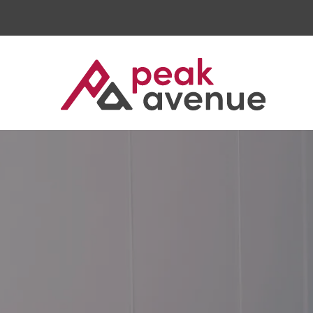
Qualitätsmanagement / CAQ
PeakAvenue eQMS
Technologie
RAMS Management