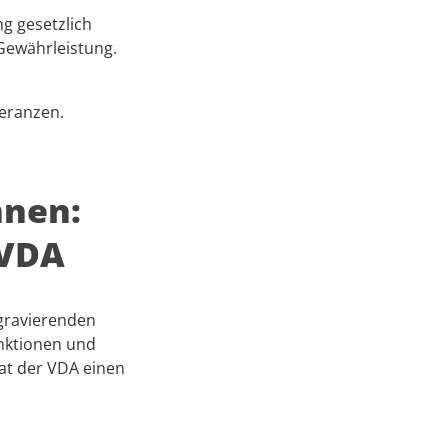
ng gesetzlich
Gewährleistung.
leranzen.
nnen:
 VDA
 gravierenden
nktionen und
hat der VDA einen