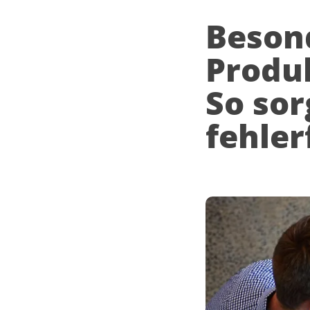
FMEA
Beson
Produ
PeakAvenue FaultTree+
So sor
fehler
PeakAvenue PPAP
PeakAvenue Documents
Alle Applikationen entdecken