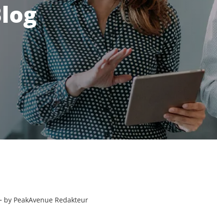
log
–
by PeakAvenue Redakteur