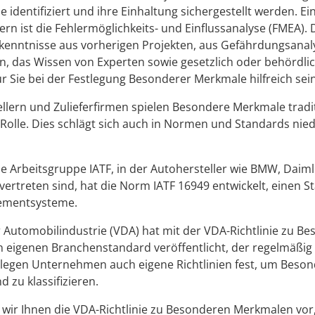
identifiziert und ihre Einhaltung sichergestellt werden. E
ern ist die Fehlermöglichkeits- und Einflussanalyse (FMEA).
kenntnisse aus vorherigen Projekten, aus Gefährdungsana
n, das Wissen von Experten sowie gesetzlich oder behördli
 Sie bei der Festlegung Besonderer Merkmale hilfreich sein
llern und Zulieferfirmen spielen Besondere Merkmale tradit
Rolle. Dies schlägt sich auch in Normen und Standards nie
le Arbeitsgruppe IATF, in der Autohersteller wie BMW, Daim
ertreten sind, hat die Norm IATF 16949 entwickelt, einen St
ementsysteme.
 Automobilindustrie (VDA) hat mit der VDA-Richtlinie zu B
eigenen Branchenstandard veröffentlicht, der regelmäßig a
legen Unternehmen auch eigene Richtlinien fest, um Beso
 zu klassifizieren.
 wir Ihnen die VDA-Richtlinie zu Besonderen Merkmalen vor,