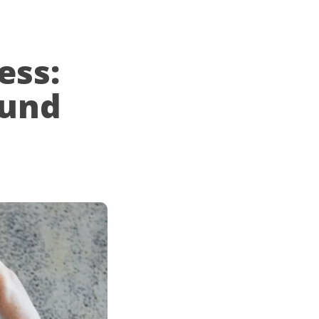
ess:
 und