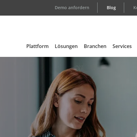
Demo anfordern
Blog
K
Plattform
Lösungen
Branchen
Services
Übersicht
Support
Automotive
Kundenlo
Medizintechnik
E-Learni
Elektronik
Consulti
Aerospace & Defense
Certified