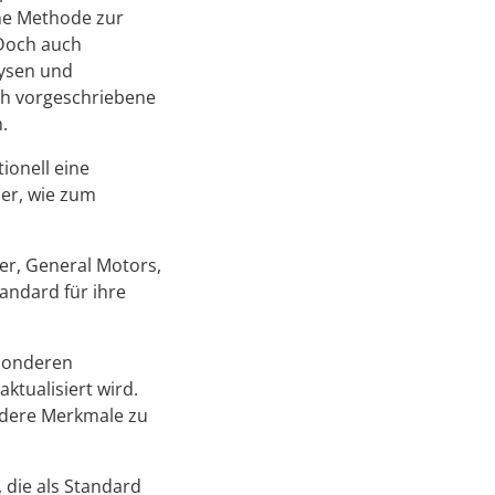
ine Methode zur
 Doch auch
lysen und
ch vorgeschriebene
.
ionell eine
der, wie zum
ler, General Motors,
andard für ihre
esonderen
ktualisiert wird.
ndere Merkmale zu
 die als Standard