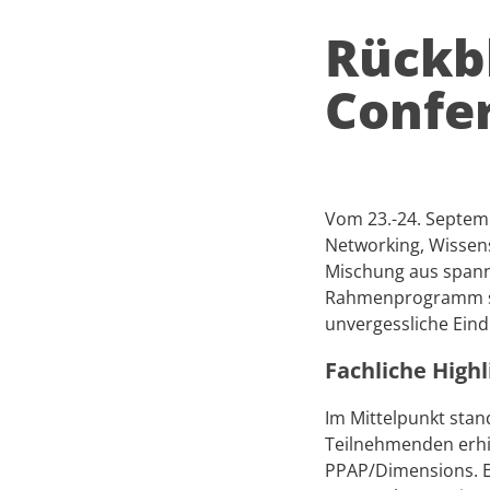
FMEA
Rückb
Confe
PeakAvenue FaultTree+
PeakAvenue PPAP
Vom 23.-24. Septem
Networking, Wissen
Mischung aus span
PeakAvenue Documents
Rahmenprogramm sor
unvergessliche Eind
Fachliche Highl
Alle Applikationen entdecken
Im Mittelpunkt sta
Teilnehmenden erhie
PPAP/Dimensions. E