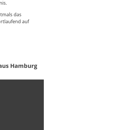
is.
stmals das
ortlaufend auf
 aus Hamburg