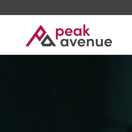
Qualitätsmanagement / CAQ
PeakAvenue eQMS
Technologie
RAMS Management