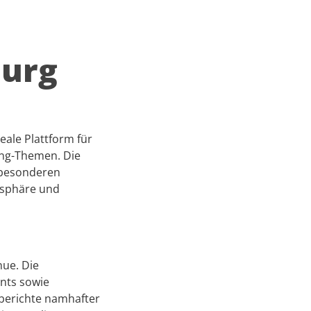
burg
ale Plattform für
ing-Themen. Die
 besonderen
osphäre und
ue. Die
ents sowie
berichte namhafter