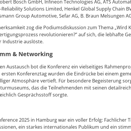
bert Bosch GmbH, Infineon Technologies AG, ATS Automat
eliability Solutions Limited, Henkel Global Supply Chain B
smann Group Automotive, Sefar AG, B. Braun Melsungen AG
merksamkeit zog die Podiumsdiskussion zum Thema „Wird K
ertigungsprozess revolutionieren?” auf sich, die lebhafte G
r Industrie auslöste.
mm & Networking
en Austausch bot die Konferenz ein vielseitiges Rahmenp
n ersten Konferenztag wurden die Eindrücke bei einem ge
liger Atmosphäre vertieft. Für besondere Begeisterung sorg
turmuseums, das die Teilnehmenden mit seinen detailreic
reichlich Gesprächsstoff sorgte.
erence 2025 in Hamburg war ein voller Erfolg: Fachlicher T
ssionen, ein starkes internationales Publikum und ein stim