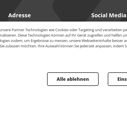
Adresse
Social Media
PeakAvenue GmbH
YouTube
unsere Partner Technologien wie Cookies oder Targeting und verarbeiten 
Maria-Goeppert-Str. 15
lisieren. Diese Technologien können auf Ihr Gerät zugreifen und helfen uns
23562
Lübeck
ogien zudem, um Ergebnisse zu messen, unsere Webseiteninhalte besser aus
LinkedIn
 Sie zulassen möchten. Ihre Auswahl können Sie jederzeit anpassen, indem Si
+49 451 930986-0
info@peakavenue.com
Alle ablehnen
Ein
Impre