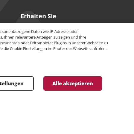
Erhalten Sie
unsere Updates
personenbezogene Daten wie IP-Adresse oder
, Ihnen relevantere Anzeigen zu zeigen und Ihre
Bleiben Sie stets informiert über unsere
zurichten oder Drittanbieter Plugins in unserer Webseite zu
neuesten Innovationen und Erfolgstipps.
e die Cookie Einstellungen im Footer der Webseite aufrufen.
Jetzt anmelden
stellungen
Alle akzeptieren
ssum
Datenschutz
Cookie Einstellungen