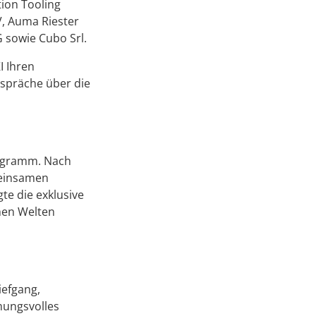
ion Tooling
V, Auma Riester
 sowie Cubo Srl.
I Ihren
espräche über die
rogramm. Nach
meinsamen
te die exklusive
hen Welten
iefgang,
mungsvolles