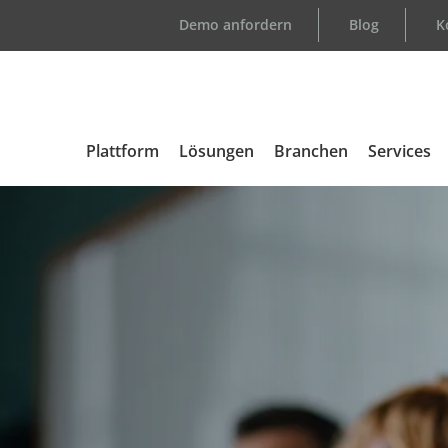
Demo anfordern
Blog
K
Plattform
Lösungen
Branchen
Services
Übersicht
Support
Automotive
Kundenlo
Medizintechnik
E-Learni
Elektronik
Consulti
Aerospace & Defense
Certified