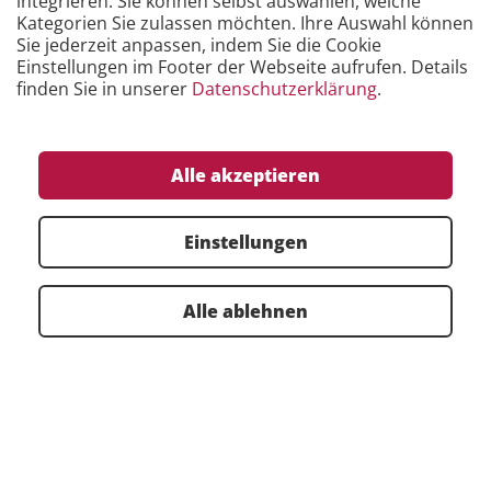
integrieren. Sie können selbst auswählen, welche
Kategorien Sie zulassen möchten. Ihre Auswahl können
Sie jederzeit anpassen, indem Sie die Cookie
Einstellungen im Footer der Webseite aufrufen. Details
finden Sie in unserer
Datenschutzerklärung
.
ON-PREM ODER IN DER CLOUD
Alle akzeptieren
FMEA Software ganz nach Ihren
Anforderungen.
Einstellungen
Die e1ns-Lösung ist für Sie in der Cloud oder als
Installation kostenlos zum Testen verfügbar.
Alle ablehnen
Überzeugen Sie sich vom FMEA-Software-Testsieger*.
*Das FMEA (Fehlermöglichkeits- und Einflussanalyse) Tool war
die Nummer 1 im großen FMEA Software Benchmark der
FMEA KONKRET
.