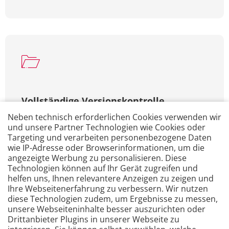
Vollständige Versionskontrolle
Neben technisch erforderlichen Cookies verwenden wir
Durch die kontinuierliche Versionierung
und unsere Partner Technologien wie Cookies oder
behalten Sie die Kontrolle - und geraten nicht in
Targeting und verarbeiten personenbezogene Daten
die Rolle des abhängigen Anwendenden. Sie
wie IP-Adresse oder Browserinformationen, um die
angezeigte Werbung zu personalisieren. Diese
stellen jederzeit sicher, dass alle FMEA-
Technologien können auf Ihr Gerät zugreifen und
Versionen sicher gespeichert und zugänglich
helfen uns, Ihnen relevantere Anzeigen zu zeigen und
sind.
Ihre Webseitenerfahrung zu verbessern. Wir nutzen
diese Technologien zudem, um Ergebnisse zu messen,
unsere Webseiteninhalte besser auszurichten oder
Drittanbieter Plugins in unserer Webseite zu