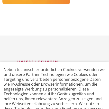
UNSERE LÖSUNGEN
Neben technisch erforderlichen Cookies verwenden wir
So bringen Sie Ihre Prozesse auf
und unsere Partner Technologien wie Cookies oder
die Überholspur.
Targeting und verarbeiten personenbezogene Daten
wie IP-Adresse oder Browserinformationen, um die
angezeigte Werbung zu personalisieren. Diese
Technologien können auf Ihr Gerät zugreifen und
helfen uns, Ihnen relevantere Anzeigen zu zeigen und
Ihre Webseitenerfahrung zu verbessern. Wir nutzen
diese Technologien zudem, um Ergebnisse zu messen,