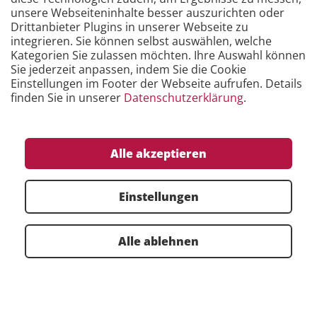
unsere Webseiteninhalte besser auszurichten oder
Drittanbieter Plugins in unserer Webseite zu
PLAN – Qualität frühzeitig absichern
integrieren. Sie können selbst auswählen, welche
Kategorien Sie zulassen möchten. Ihre Auswahl können
Anforderungsmanagement & APQP:
Sie jederzeit anpassen, indem Sie die Cookie
Frühzeitige Spezifikation & Projektlenkung
Einstellungen im Footer der Webseite aufrufen. Details
finden Sie in unserer
Datenschutzerklärung
.
FMEA & Herstellbarkeitsbewertung:
Risiken erkennen, Machbarkeit absichern
Alle akzeptieren
Besondere Merkmale & Prüfplanung:
Kritische Merkmale kennzeichnen,
Prüfprozesse ableiten
Einstellungen
Alle ablehnen