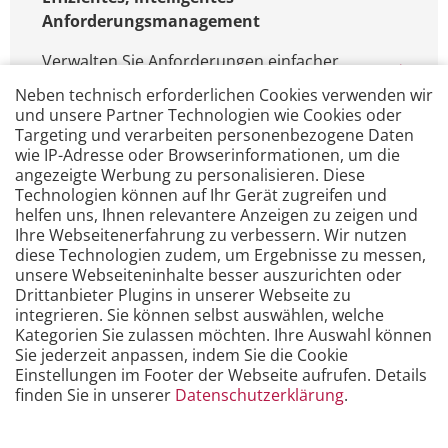
Anforderungsmanagement
Verwalten Sie Anforderungen einfacher,
strukturierter und effizienter: Mit
Neben technisch erforderlichen Cookies verwenden wir
®
reqSuite
rm von OSSENO Software
und unsere Partner Technologien wie Cookies oder
erhalten Sie ein führendes Tool für Ihr
Targeting und verarbeiten personenbezogene Daten
wie IP-Adresse oder Browserinformationen, um die
Anforderungsmanagement - intuitiv,
angezeigte Werbung zu personalisieren. Diese
leistungsstark und mit intelligenter
Technologien können auf Ihr Gerät zugreifen und
Assistenz.
helfen uns, Ihnen relevantere Anzeigen zu zeigen und
Ihre Webseitenerfahrung zu verbessern. Wir nutzen
diese Technologien zudem, um Ergebnisse zu messen,
unsere Webseiteninhalte besser auszurichten oder
Drittanbieter Plugins in unserer Webseite zu
integrieren. Sie können selbst auswählen, welche
Kategorien Sie zulassen möchten. Ihre Auswahl können
Sie jederzeit anpassen, indem Sie die Cookie
Einstellungen im Footer der Webseite aufrufen. Details
finden Sie in unserer
Datenschutzerklärung
.