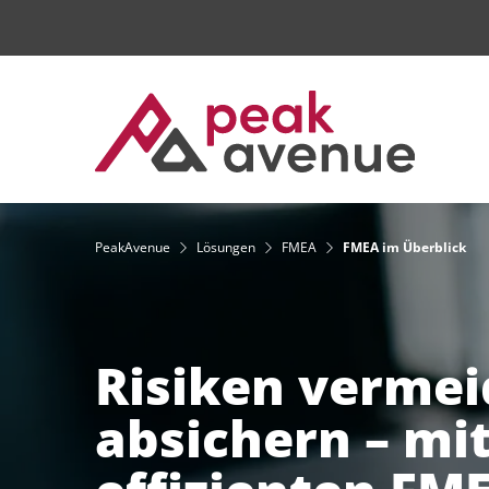
PeakAvenue
Lösungen
FMEA
FMEA im Überblick
Qualitätsmanagement / CAQ
PeakAvenue eQMS
Risiken vermei
absichern – mi
Technologie
RAMS Management