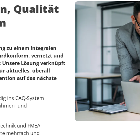
n, Qualität
rn
ng zu einem integralen
dardkonform, vernetzt und
: Unsere Lösung verknüpft
r aktuelles, überall
ention auf das nächste
ndig ins CAQ-System
nahmen- und
technik und FMEA-
lte mehrfach und