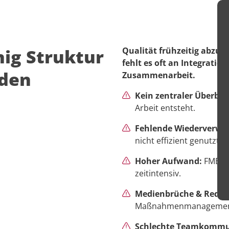
ig Struktur
Qualität frühzeitig abzusi
fehlt es oft an Integrati
rden
Zusammenarbeit.
Kein zentraler Überblic
Arbeit entsteht.
Fehlende Wiederverwe
nicht effizient genutzt.
Hoher Aufwand:
FMEA-P
zeitintensiv.
Medienbrüche & Redu
Maßnahmenmanagement
Schlechte Teamkommu