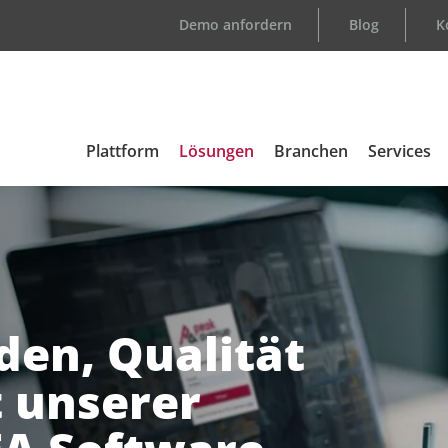
Demo anfordern
Blog
K
Plattform
Lösungen
Branchen
Services
Übersicht
Support
Automotive
Kundenlo
Medizintechnik
E-Learni
den, Qualität
Elektronik
Consulti
t unserer
Aerospace & Defense
Certified