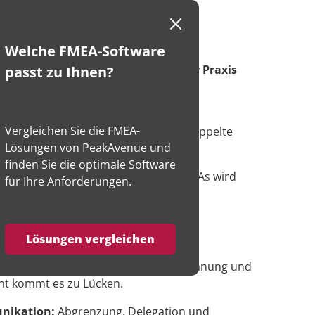
Welche FMEA-Software
chern ist entscheidend – doch in der Praxis
passt zu Ihnen?
on, Wiederverwendung und effizienter
Vergleichen Sie die FMEA-
k:
FMEA-Daten sind nicht vernetzt, doppelte
Lösungen von PeakAvenue und
finden Sie die optimale Software
ndung:
Wissen aus bestehenden FMEAs wird
für Ihre Anforderungen.
rozesse sind komplex, manuell und
Lösungen vergleichen
ndanzen:
Zwischen FMEA, PLP, Prüfplanung und
 kommt es zu Lücken.
nikation:
Abgrenzung, Delegation und