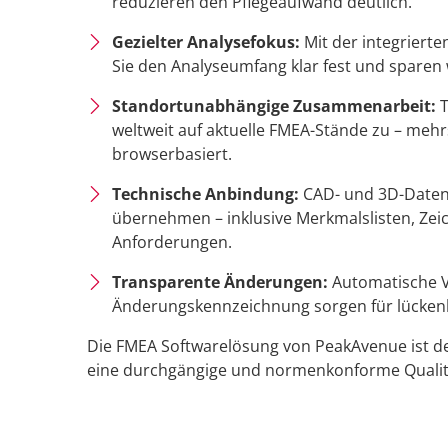
reduzieren den Pflegeaufwand deutlich.
Gezielter Analysefokus:
Mit der integrierte
Sie den Analyseumfang klar fest und sparen 
Standortunabhängige Zusammenarbeit:
T
weltweit auf aktuelle FMEA-Stände zu – meh
browserbasiert.
Technische Anbindung:
CAD- und 3D-Daten 
übernehmen – inklusive Merkmalslisten, Ze
Anforderungen.
Transparente Änderungen:
Automatische V
Änderungskennzeichnung sorgen für lückenl
Die FMEA Softwarelösung von PeakAvenue ist der
eine durchgängige und normenkonforme Qualit