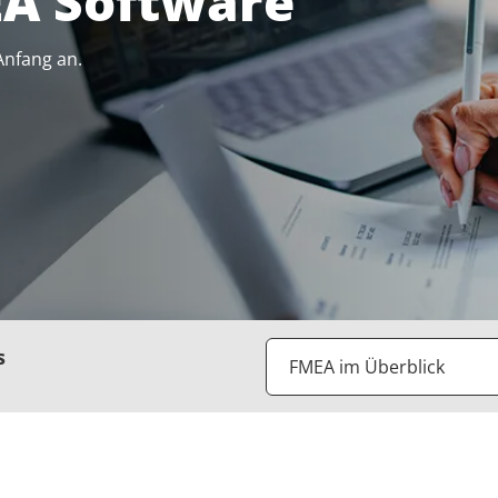
EA Software
Anfang an.
s
FMEA im Überblick