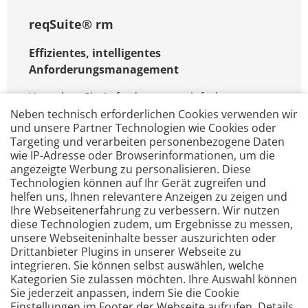
reqSuite® rm
Effizientes, intelligentes
Anforderungsmanagement
Verwalten Sie Anforderungen einfacher,
strukturierter und effizienter: Mit
Neben technisch erforderlichen Cookies verwenden wir
®
und unsere Partner Technologien wie Cookies oder
reqSuite
rm von OSSENO Software
Targeting und verarbeiten personenbezogene Daten
erhalten Sie ein führendes Tool für Ihr
wie IP-Adresse oder Browserinformationen, um die
Anforderungsmanagement - intuitiv,
angezeigte Werbung zu personalisieren. Diese
leistungsstark und mit intelligenter
Technologien können auf Ihr Gerät zugreifen und
Assistenz.
helfen uns, Ihnen relevantere Anzeigen zu zeigen und
Ihre Webseitenerfahrung zu verbessern. Wir nutzen
diese Technologien zudem, um Ergebnisse zu messen,
unsere Webseiteninhalte besser auszurichten oder
Drittanbieter Plugins in unserer Webseite zu
integrieren. Sie können selbst auswählen, welche
Kategorien Sie zulassen möchten. Ihre Auswahl können
Sie jederzeit anpassen, indem Sie die Cookie
Einstellungen im Footer der Webseite aufrufen. Details