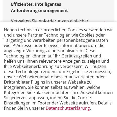
Effizientes, intelligentes
Anforderungsmanagement
Verwalten Sie Anforderungen einfacher,
strukturierter und effizienter: Mit
Neben technisch erforderlichen Cookies verwenden wir
®
reqSuite
rm von OSSENO Software
und unsere Partner Technologien wie Cookies oder
erhalten Sie ein führendes Tool für Ihr
Targeting und verarbeiten personenbezogene Daten
wie IP-Adresse oder Browserinformationen, um die
Anforderungsmanagement - intuitiv,
angezeigte Werbung zu personalisieren. Diese
leistungsstark und mit intelligenter
Technologien können auf Ihr Gerät zugreifen und
Assistenz.
helfen uns, Ihnen relevantere Anzeigen zu zeigen und
Ihre Webseitenerfahrung zu verbessern. Wir nutzen
diese Technologien zudem, um Ergebnisse zu messen,
unsere Webseiteninhalte besser auszurichten oder
Drittanbieter Plugins in unserer Webseite zu
integrieren. Sie können selbst auswählen, welche
Kategorien Sie zulassen möchten. Ihre Auswahl können
Sie jederzeit anpassen, indem Sie die Cookie
Einstellungen im Footer der Webseite aufrufen. Details
finden Sie in unserer
Datenschutzerklärung
.